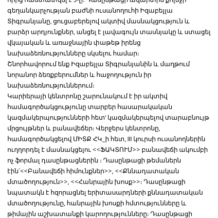
գեղանկարչության բաժնի ուսանողուհի Իզաբելլա
Տիգրանյանը, ցուցաբերելով ակտիվ մասնակցություն և
բարձր արդյունքներ, անցել է լավագույն տասնյակը և ստացել
վկայական և առաջնային փաթեթ իրենց
նախաձեռնությունները սկսելու համար։
Շնորհավորում ենք Իզաբելլա Տիգրանյանին և մաղթում
նորանոր ձեռքբերումներ և հաջողություն իր
նախաձեռնություններում։
Կարիերայի կենտրոնը շարունակում է իր ակտիվ
համագործակցությունը տարբեր հասարակական
կազմակերպությունների հետ’ կազմակերպելով տարաբնույթ
մրցույթներ և բանավեճեր։ Վերջերս կենտրոնը,
համագործակցելով ՄԻՏՔ ՀԿ_ի հետ, III կուրսի ուսանողներին
ուղղորդել է մասնակցելու <<ՖԱԿՏՈՒՄ>> բանավեճի ակումբի
ոչ ֆորմալ դասընթացներին ։ Դասընթացի թեմաներն
էին՝<<Բանավեճի հիմունքներ>>, <<Քննադատական
մտածողություն>>, <<Հանրային խոսք>>։ Դասընթացի
նպատակն է հզորացնել երիտասարդների քննադատական
մտածողությունը, հանրային խոսքի հմտությունները և
թիմային աշխատանքի կարողությունները։ Դասընթացի