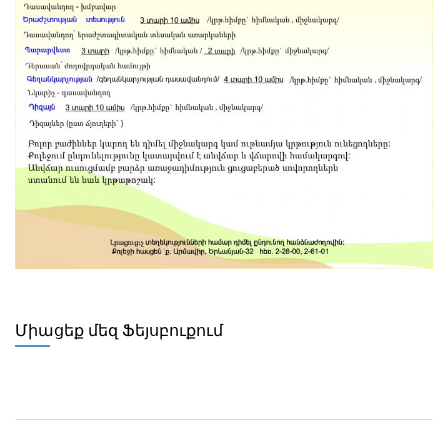
Միացեք մեզ Ֆեյսբուքում